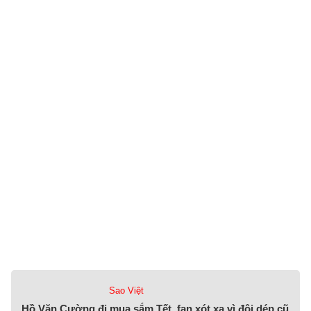
Sao Việt
Hồ Văn Cường đi mua sắm Tết, fan xót xa vì đôi dép cũ