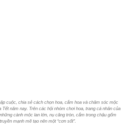
nhập cuộc, chia sẻ cách chọn hoa, cắm hoa và chăm sóc mộc
a Tết năm nay. Trên các hội nhóm chơi hoa, trang cá nhân của
những cành mộc lan lớn, nụ căng tròn, cắm trong chậu gốm
truyền mạnh mẽ tạo nên một “cơn sốt”.