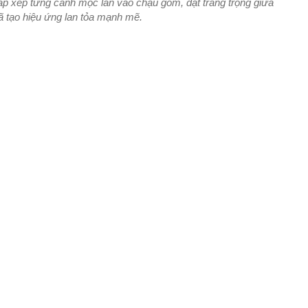
ắp xếp từng cành mộc lan vào chậu gốm, đặt trang trọng giữa
 tạo hiệu ứng lan tỏa mạnh mẽ.