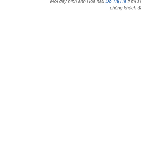
Mới đây hình ảnh Hoa hậu
Đỗ Thị Hà
tỉ mỉ s
phòng khách đã