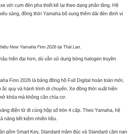
e với cụm đèn pha thiết kế lại theo dạng phân tầng. Hệ
hiếu sáng, đồng thời Yamaha bổ sung thêm dải đèn định vị
thiệu New Yamaha Finn 2026 tại Thái Lan.
hậu hiện đại hơn, dù vẫn sử dụng bóng halogen truyền
aha Finn 2026 là bảng đồng hồ Full Digital hoàn toàn mới,
áp ắc quy và hành trình di chuyển. Xe đồng thời xuất hiện
mở khóa mà không cần chìa cơ.
xăng điện tử đi cùng hộp số tròn 4 cấp. Theo Yamaha, hệ
 năng tiết kiệm nhiên liệu.
bản gồm Smart Key, Standard mâm đúc và Standard căm nan