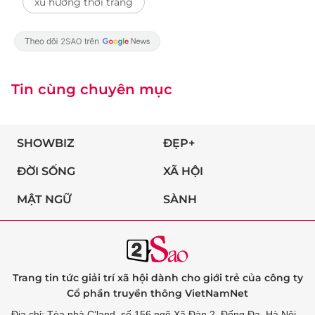
xu hướng thời trang
Tin cùng chuyên mục
SHOWBIZ
ĐẸP+
ĐỜI SỐNG
XÃ HỘI
MẬT NGỮ
SÀNH
Trang tin tức giải trí xã hội dành cho giới trẻ của công ty
Cổ phần truyền thông VietNamNet
Địa chỉ: Tòa nhà C’land, số 156 ngõ Xã Đàn 2, Đống Đa, Hà Nội