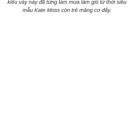
kiểu váy này đã từng làm mưa làm gió từ thời siêu
mẫu Kate Moss còn trẻ măng cơ đấy.