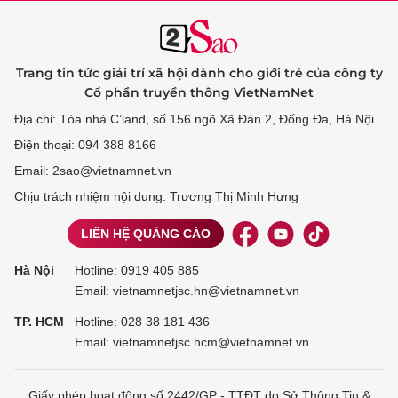
Trang tin tức giải trí xã hội dành cho giới trẻ của công ty
Cổ phần truyền thông VietNamNet
Địa chỉ: Tòa nhà C’land, số 156 ngõ Xã Đàn 2, Đống Đa, Hà Nội
Điện thoại: 094 388 8166
Email: 2sao@vietnamnet.vn
Chịu trách nhiệm nội dung: Trương Thị Minh Hưng
LIÊN HỆ QUẢNG CÁO
Hà Nội
Hotline:
0919 405 885
Email: vietnamnetjsc.hn@vietnamnet.vn
TP. HCM
Hotline:
028 38 181 436
Email: vietnamnetjsc.hcm@vietnamnet.vn
Giấy phép hoạt động số 2442/GP - TTĐT do Sở Thông Tin &