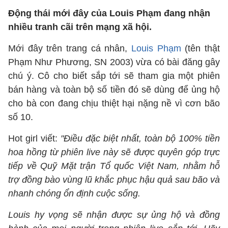
Động thái mới đây của Louis Phạm đang nhận
nhiều tranh cãi trên mạng xã hội.
Mới đây trên trang cá nhân,
Louis Phạm
(tên thật
Phạm Như Phương, SN 2003) vừa có bài đăng gây
chú ý. Cô cho biết sắp tới sẽ tham gia một phiên
bán hàng và toàn bộ số tiền đó sẽ dùng để ủng hộ
cho bà con đang chịu thiệt hại nặng nề vì cơn bão
số 10.
Hot girl viết:
"Điều đặc biệt nhất, toàn bộ 100% tiền
hoa hồng từ phiên live này sẽ được quyên góp trực
tiếp về Quỹ Mặt trận Tổ quốc Việt Nam, nhằm hỗ
trợ đồng bào vùng lũ khắc phục hậu quả sau bão và
nhanh chóng ổn định cuộc sống.
Louis hy vọng sẽ nhận được sự ủng hộ và đồng