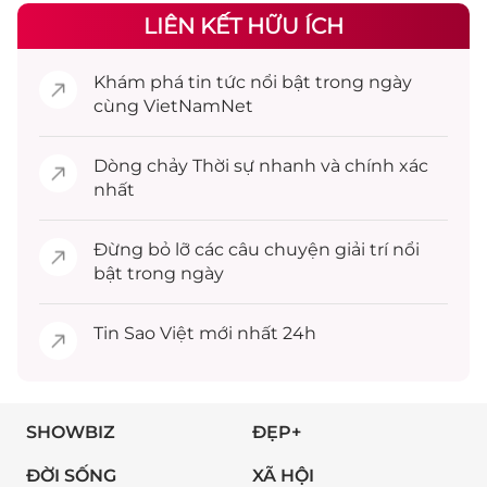
LIÊN KẾT HỮU ÍCH
Khám phá
tin tức
nổi bật trong ngày
cùng VietNamNet
Dòng chảy
Thời sự
nhanh và chính xác
nhất
Đừng bỏ lỡ các câu chuyện
giải trí
nổi
bật trong ngày
Tin
Sao Việt
mới nhất 24h
SHOWBIZ
ĐẸP+
ĐỜI SỐNG
XÃ HỘI