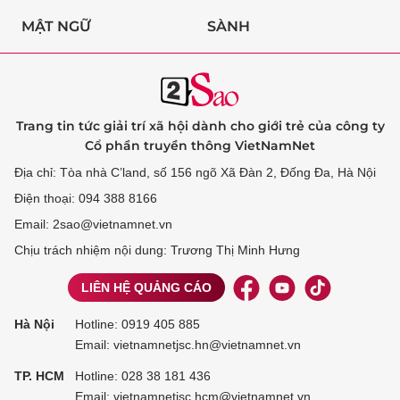
MẬT NGỮ
SÀNH
Trang tin tức giải trí xã hội dành cho giới trẻ của công ty
Cổ phần truyền thông VietNamNet
Địa chỉ: Tòa nhà C’land, số 156 ngõ Xã Đàn 2, Đống Đa, Hà Nội
Điện thoại: 094 388 8166
Email: 2sao@vietnamnet.vn
Chịu trách nhiệm nội dung: Trương Thị Minh Hưng
LIÊN HỆ QUẢNG CÁO
Hà Nội
Hotline:
0919 405 885
Email: vietnamnetjsc.hn@vietnamnet.vn
TP. HCM
Hotline:
028 38 181 436
Email: vietnamnetjsc.hcm@vietnamnet.vn