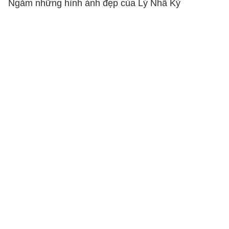
Ngắm những hình ảnh đẹp của Lý Nhã Kỳ