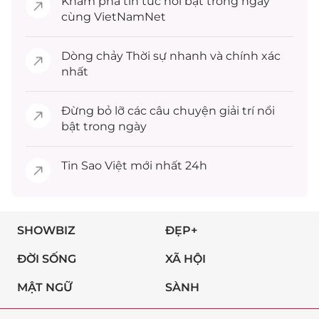
Khám phá
tin tức
nổi bật trong ngày
cùng VietNamNet
Dòng chảy
Thời sự
nhanh và chính xác
nhất
Đừng bỏ lỡ các câu chuyện
giải trí
nổi
bật trong ngày
Tin
Sao Việt
mới nhất 24h
SHOWBIZ
ĐẸP+
ĐỜI SỐNG
XÃ HỘI
MẬT NGỮ
SÀNH