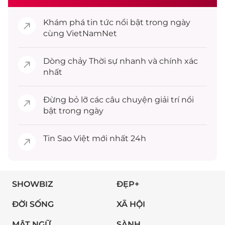
Khám phá
tin tức
nổi bật trong ngày
cùng VietNamNet
Dòng chảy
Thời sự
nhanh và chính xác
nhất
Đừng bỏ lỡ các câu chuyện
giải trí
nổi
bật trong ngày
Tin
Sao Việt
mới nhất 24h
SHOWBIZ
ĐẸP+
ĐỜI SỐNG
XÃ HỘI
MẬT NGỮ
SÀNH