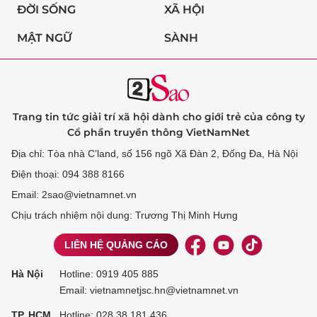
ĐỜI SỐNG
XÃ HỘI
MẬT NGỮ
SÀNH
Trang tin tức giải trí xã hội dành cho giới trẻ của công ty
Cổ phần truyền thông VietNamNet
Địa chỉ: Tòa nhà C’land, số 156 ngõ Xã Đàn 2, Đống Đa, Hà Nội
Điện thoại: 094 388 8166
Email: 2sao@vietnamnet.vn
Chịu trách nhiệm nội dung: Trương Thị Minh Hưng
LIÊN HỆ QUẢNG CÁO
Hà Nội
Hotline:
0919 405 885
Email: vietnamnetjsc.hn@vietnamnet.vn
TP. HCM
Hotline:
028 38 181 436