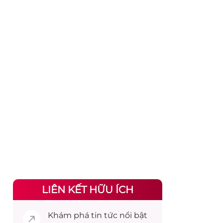
LIÊN KẾT HỮU ÍCH
Khám phá
tin tức
nổi bật