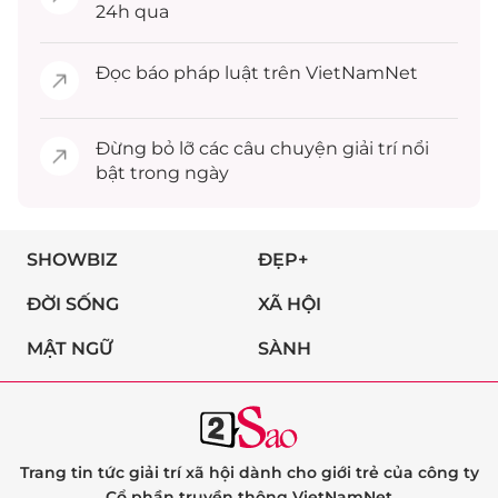
24h qua
Đọc
báo pháp luật
trên VietNamNet
Đừng bỏ lỡ các câu chuyện
giải trí
nổi
bật trong ngày
SHOWBIZ
ĐẸP+
ĐỜI SỐNG
XÃ HỘI
MẬT NGỮ
SÀNH
Trang tin tức giải trí xã hội dành cho giới trẻ của công ty
Cổ phần truyền thông VietNamNet