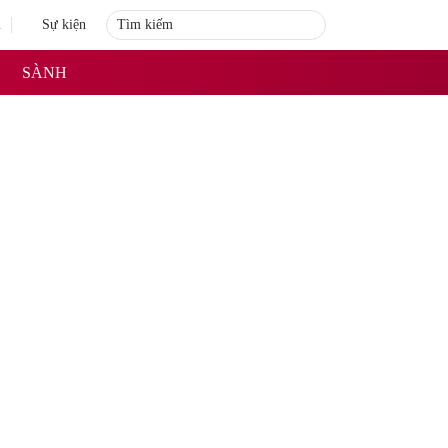
i
Sự kiện
SÀNH