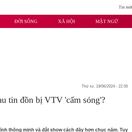
Tin mớ
ĐỜI SỐNG
XÃ HỘI
MẬT NGỮ
thứ tư, 19/06/2024 - 22:00
u tin đồn bị VTV 'cấm sóng'?
rình thông minh và đắt show cách đây hơn chục năm. Tuy