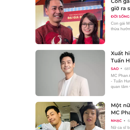
Con gá
giờ ra 
ĐỜI SỐNG
Con gái M
thừa hưởng
Xuất h
Tuấn H
SAO
681
MC Phan A
- Tuấn Hưn
quan tâm v
Một nữ 
MC Ph
NHẠC
6
Nữ ca sĩ 