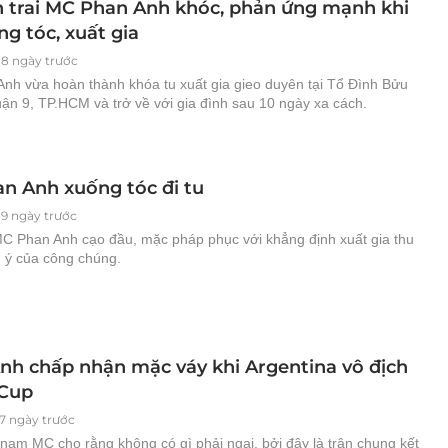
n trai MC Phan Anh khóc, phản ứng mạnh khi
g tóc, xuất gia
88 ngày trước
nh vừa hoàn thành khóa tu xuất gia gieo duyên tại Tổ Đình Bửu
ận 9, TP.HCM và trở về với gia đình sau 10 ngày xa cách.
n Anh xuống tóc đi tu
89 ngày trước
C Phan Anh cạo đầu, mặc pháp phục với khẳng định xuất gia thu
ú ý của công chúng.
nh chấp nhận mặc váy khi Argentina vô địch
Cup
7 ngày trước
nam MC cho rằng không có gì phải ngại, bởi đây là trận chung kết