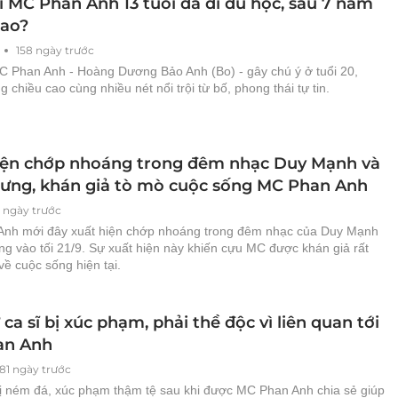
i MC Phan Anh 13 tuổi đã đi du học, sau 7 năm
sao?
158 ngày trước
C Phan Anh - Hoàng Dương Bảo Anh (Bo) - gây chú ý ở tuổi 20,
 chiều cao cùng nhiều nét nổi trội từ bố, phong thái tự tin.
iện chớp nhoáng trong đêm nhạc Duy Mạnh và
ưng, khán giả tò mò cuộc sống MC Phan Anh
 ngày trước
nh mới đây xuất hiện chớp nhoáng trong đêm nhạc của Duy Mạnh
g vào tối 21/9. Sự xuất hiện này khiến cựu MC được khán giả rất
ề cuộc sống hiện tại.
ca sĩ bị xúc phạm, phải thề độc vì liên quan tới
an Anh
81 ngày trước
bị ném đá, xúc phạm thậm tệ sau khi được MC Phan Anh chia sẻ giúp