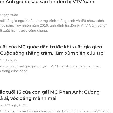
n Anh giờ ra sao sau tin đồn bị VTV 'cấm
9 ngày trước
nổi tiếng là người dẫn chương trình thông minh và đắt show cách
hục năm. Tuy nhiên năm 2016, anh dính tin đồn bị VTV "cấm sóng"
ít xuất hiện trước công chúng.
uất của MC quốc dân trước khi xuất gia gieo
 Cuộc sống thăng trầm, lùm xùm tiền cứu trợ
2 ngày trước
xuống tóc, xuất gia gieo duyên, MC Phan Anh đã trải qua nhiều
m trong cuộc sống.
ắc tuổi 16 của con gái MC Phan Anh: Gương
ả ái, vóc dáng mảnh mai
989 ngày trước
C Phan Anh - bé Bo của chương trình "Bố ơi mình đi đâu thế?" đã có