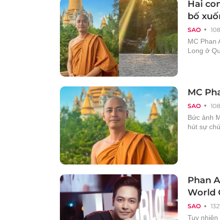
Hai co
bố xuốn
SAO
10
MC Phan A
Long ở Qu
MC Pha
SAO
10
Bức ảnh M
hút sự ch
Phan A
World 
SAO
132
Tuy nhiên 