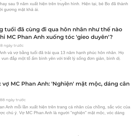
thay sau 9 năm xuất hiện trên truyền hình. Hiện tại, bé Bo đã thành
ới gương mặt khả ái.
g tuổi đã cùng đi qua hôn nhân như thế nào
khi MC Phan Anh xuống tóc 'gieo duyên'?
88 ngày trước
nh và vợ bằng tuổi đã trải qua 13 năm hạnh phúc hôn nhân. Họ
vun đắp một tổ ấm bình yên với triết lý sống đơn giản, bình dị.
c vợ MC Phan Anh: 'Nghiện' mặt mộc, dáng cân
088 ngày trước
n Anh mỗi lần xuất hiện trên trang cá nhân của chồng, sắc vóc của
ược chú ý. Vợ MC Phan Anh là người "nghiện" mặt mộc, vóc dáng