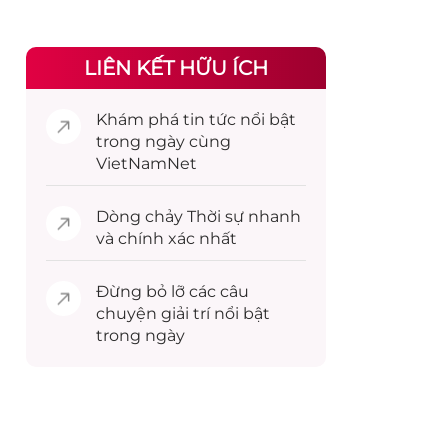
LIÊN KẾT HỮU ÍCH
Khám phá
tin tức
nổi bật
trong ngày cùng
VietNamNet
Dòng chảy
Thời sự
nhanh
và chính xác nhất
Đừng bỏ lỡ các câu
chuyện
giải trí
nổi bật
trong ngày