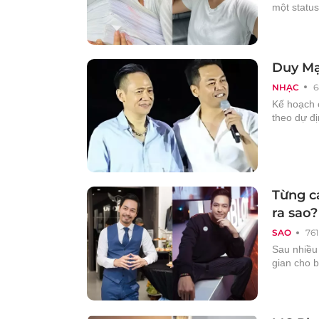
một status
Duy Mạ
NHẠC
6
Kế hoạch 
theo dự đị
Từng c
ra sao?
SAO
761
Sau nhiều 
gian cho b