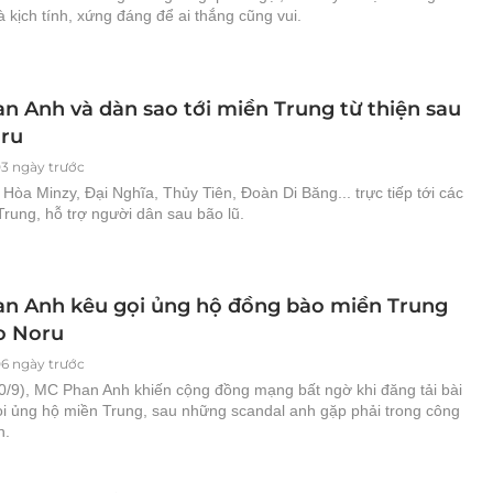
 kịch tính, xứng đáng để ai thắng cũng vui.
n Anh và dàn sao tới miền Trung từ thiện sau
ru
03 ngày trước
Hòa Minzy, Đại Nghĩa, Thủy Tiên, Đoàn Di Băng... trực tiếp tới các
Trung, hỗ trợ người dân sau bão lũ.
n Anh kêu gọi ủng hộ đồng bào miền Trung
o Noru
06 ngày trước
30/9), MC Phan Anh khiến cộng đồng mạng bất ngờ khi đăng tải bài
gọi ủng hộ miền Trung, sau những scandal anh gặp phải trong công
n.