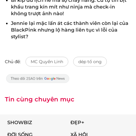
Bí kíp du lịch hè mà sợ cháy nắng: Cứ tự tin bịt
khẩu trang kín mít như ninja mà check-in
không trượt ảnh nào!
Jennie lại mặc lấn át các thành viên còn lại của
BlackPink nhưng lộ hàng liên tục vì lỗi của
stylist?
Chủ đề:
MC Quyền Linh
dép tổ ong
Tin cùng chuyên mục
SHOWBIZ
ĐẸP+
ĐỜI SỐNG
XÃ HỘI