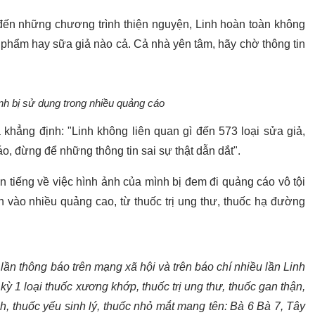
 đến những chương trình thiện nguyện, Linh hoàn toàn không
 phẩm hay sữa giả nào cả. Cả nhà yên tâm, hãy chờ thông tin
h bị sử dụng trong nhiều quảng cáo
 khẳng định: "Linh không liên quan gì đến 573 loại sửa giả,
o, đừng để những thông tin sai sự thật dẫn dắt".
 tiếng về việc hình ảnh của mình bị đem đi quảng cáo vô tội
 vào nhiều quảng cao, từ thuốc trị ung thư, thuốc hạ đường
 lần thông báo trên mạng xã hội và trên báo chí nhiều lần Linh
 1 loại thuốc xương khớp, thuốc trị ung thư, thuốc gan thận,
ch, thuốc yếu sinh lý, thuốc nhỏ mắt mang tên: Bà 6 Bà 7, Tây