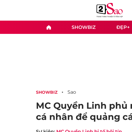
SHOWBIZ
ĐẸP+
Sao
SHOWBIZ
MC Quyền Linh phủ 
cá nhân để quảng cá
Sự kiện:
MC Quyền Linh bị tố bội tín