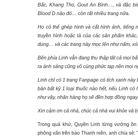
Bắc, Khang Thọ, Gout An Bình…, và đặc biệ
Blood D nào đó… còn rất nhiều trang nữa.
Họ có thể ghép hình và cắt hình ảnh, tiếng 
truyền hình hoặc là của các sản phẩm khác
dụng… và các trang này mọc lên như nấm, xóa
Bên phía Linh vẫn đang thu thập tất cả mọi bằ
ra ánh sáng cũng vô cùng phức tạp nên mọi n
Linh chỉ có 1 trang Fanpage có tích xanh này 
bán bất kỳ 1 loại thuốc nào hết, nếu Linh c
như vậy, nhãn hàng họ sẽ đền hợp đồng ngay 
Xin cảm ơn cả nhà, chúc cả nhà vui khỏe và b
Trong quá khứ, Quyền Linh từng vướng ồn ào
phỏng vấn trên báo Thanh niên, anh chia sẻ: 