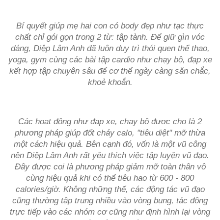
Bí quyết giúp mẹ hai con có body đẹp như tạc thực
chất chỉ gói gọn trong 2 từ: tập tành. Để giữ gìn vóc
dáng, Diệp Lâm Anh đã luôn duy trì thói quen thể thao,
yoga, gym cùng các bài tập cardio như chạy bộ, đạp xe
kết hợp tập chuyên sâu để cơ thể ngày càng săn chắc,
khoẻ khoắn.
Các hoạt động như đạp xe, chạy bộ được cho là 2
phương pháp giúp đốt cháy calo, "tiêu diệt" mỡ thừa
một cách hiệu quả. Bên cạnh đó, vốn là một vũ công
nên Diệp Lâm Anh rất yêu thích việc tập luyện vũ đạo.
Đây được coi là phương pháp giảm mỡ toàn thân vô
cùng hiệu quả khi có thể tiêu hao từ 600 - 800
calories/giờ. Không những thế, các động tác vũ đạo
cũng thường tập trung nhiều vào vòng bụng, tác động
trực tiếp vào các nhóm cơ cũng như định hình lại vòng