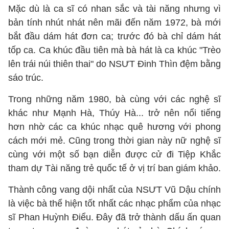
Mặc dù là ca sĩ có nhan sắc và tài năng nhưng vì
bản tính nhút nhát nên mãi đến năm 1972, bà mới
bắt đầu dám hát đơn ca; trước đó bà chỉ dám hát
tốp ca. Ca khúc đầu tiên mà bà hát là ca khúc "Trèo
lên trái núi thiên thai" do NSƯT Đinh Thìn đệm bằng
sáo trúc.
Trong những năm 1980, bà cùng với các nghệ sĩ
khác như Mạnh Hà, Thúy Hà... trở nên nổi tiếng
hơn nhờ các ca khúc nhạc quê hương với phong
cách mới mẻ. Cũng trong thời gian này nữ nghệ sĩ
cùng với một số bạn diễn được cử đi Tiệp Khắc
tham dự Tài năng trẻ quốc tế ở vị trí ban giám khảo.
Thành công vang dội nhất của NSƯT Vũ Dậu chính
là việc bà thể hiện tốt nhất các nhạc phẩm của nhạc
sĩ Phan Huỳnh Điểu. Đây đã trở thành dấu ấn quan