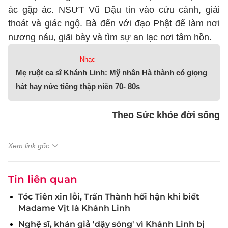
ác gặp ác. NSƯT Vũ Dậu tin vào cứu cánh, giải
thoát và giác ngộ. Bà đến với đạo Phật để làm nơi
nương náu, giãi bày và tìm sự an lạc nơi tâm hồn.
Nhạc
Mẹ ruột ca sĩ Khánh Linh: Mỹ nhân Hà thành có giọng
hát hay nức tiếng thập niên 70- 80s
Theo Sức khỏe đời sống
Xem link gốc
Tin liên quan
Tóc Tiên xin lỗi, Trấn Thành hối hận khi biết
Madame Vịt là Khánh Linh
Nghệ sĩ, khán giả 'dậy sóng' vì Khánh Linh bị