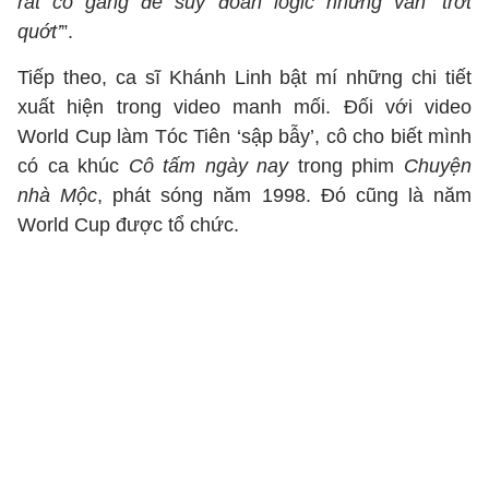
rất cố gắng để suy đoán logic nhưng vẫn ‘trớt
quớt’
”.
Tiếp theo, ca sĩ Khánh Linh bật mí những chi tiết
xuất hiện trong video manh mối. Đối với video
World Cup làm Tóc Tiên ‘sập bẫy’, cô cho biết mình
có ca khúc
Cô tấm ngày nay
trong phim
Chuyện
nhà Mộc
, phát sóng năm 1998. Đó cũng là năm
World Cup được tổ chức.