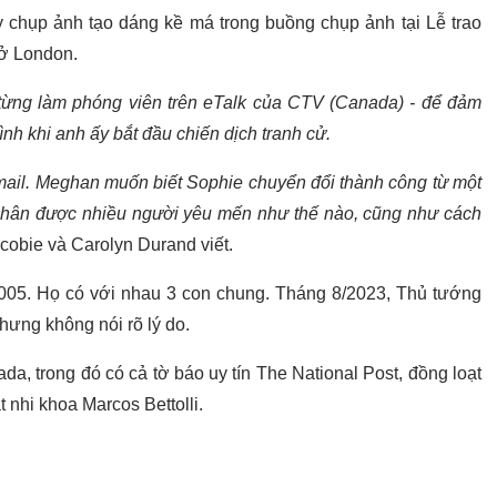
chụp ảnh tạo dáng kề má trong buồng chụp ảnh tại Lễ trao
 ở London.
ô từng làm phóng viên trên eTalk của CTV (Canada) - để đảm
ình khi anh ấy bắt đầu chiến dịch tranh cử.
mail. Meghan muốn biết Sophie chuyển đổi thành công từ một
nhân được nhiều người yêu mến như thế nào, cũng như cách
cobie và Carolyn Durand viết.
005. Họ có với nhau 3 con chung. Tháng 8/2023, Thủ tướng
hưng không nói rõ lý do.
a, trong đó có cả tờ báo uy tín The National Post, đồng loạt
t nhi khoa Marcos Bettolli.