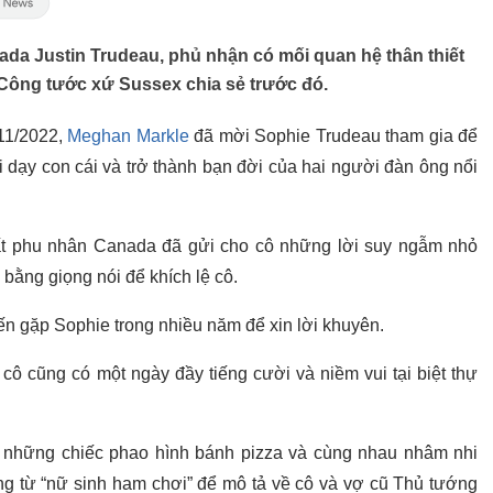
da Justin Trudeau, phủ nhận có mối quan hệ thân thiết
Công tước xứ Sussex chia sẻ trước đó.
 11/2022,
Meghan Markle
đã mời Sophie Trudeau tham gia để
i dạy con cái và trở thành bạn đời của hai người đàn ông nổi
ất phu nhân Canada đã gửi cho cô những lời suy ngẫm nhỏ
 bằng giọng nói để khích lệ cô.
n gặp Sophie trong nhiều năm để xin lời khuyên.
cô cũng có một ngày đầy tiếng cười và niềm vui tại biệt thự
i những chiếc phao hình bánh pizza và cùng nhau nhâm nhi
ng từ “nữ sinh ham chơi” để mô tả về cô và vợ cũ Thủ tướng