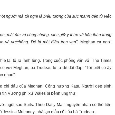
một người mà tôi nghĩ là biểu tượng của sức mạnh đến từ việc
đình, mái ấm và công chúng, việc giữ ý thức về bản thân trong
mẹ và vợ/chồng. Đó là một điều trọn vẹn",
Meghan ca ngợi
hie lại tỏ ra lạnh lùng. Trong cuộc phỏng vấn với The Times
cô với Meghan, bà Trudeau tỏ ra dè dặt đáp: “Tôi biết cô ấy
ho nhau”.
ng chị dâu của Meghan, Công nương Kate. Người đẹp sinh
ghe tin Vương phi xứ Wales bị bệnh ung thư.
với ngôi sao Suits. Theo Daily Mail, nguyên nhân có thể liên
ũ Jessica Mulroney, nhà tạo mẫu cũ của bà Trudeau.