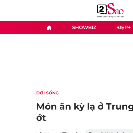
SHOWBIZ
ĐẸP+
ĐỜI SỐNG
Món ăn kỳ lạ ở Trun
ớt