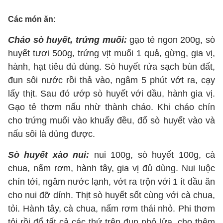
Các món ăn:
Cháo sò huyết, trứng muối:
gạo tẻ ngon 200g, sò
huyết tươi 500g, trứng vịt muối 1 quả, gừng, gia vị,
hành, hạt tiêu đủ dùng. Sò huyết rửa sạch bùn đất,
đun sôi nước rồi thả vào, ngâm 5 phút vớt ra, cạy
lấy thịt. Sau đó ướp sò huyết với dầu, hành gia vị.
Gạo tẻ thơm nấu nhừ thành cháo. Khi cháo chín
cho trứng muối vào khuấy đều, đổ sò huyết vào và
nấu sôi là dùng được.
Sò huyết xào nui:
nui 100g, sò huyết 100g, cà
chua, nấm rơm, hành tây, gia vị đủ dùng. Nui luộc
chín tới, ngâm nước lạnh, vớt ra trộn với 1 ít dầu ăn
cho nui đỡ dính. Thịt sò huyết sốt cùng với cà chua,
tỏi. Hành tây, cà chua, nấm rơm thái nhỏ. Phi thơm
tỏi rồi đổ tất cả các thứ trên đun nhỏ lửa, cho thêm