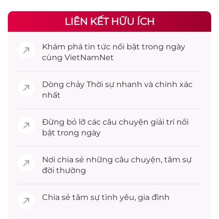
LIÊN KẾT HỮU ÍCH
Khám phá
tin tức
nổi bật trong ngày
cùng VietNamNet
Dòng chảy
Thời sự
nhanh và chính xác
nhất
Đừng bỏ lỡ các câu chuyện
giải trí
nổi
bật trong ngày
Nơi chia sẻ những câu chuyện,
tâm sự
đời thường
Chia sẻ
tâm sự
tình yêu, gia đình