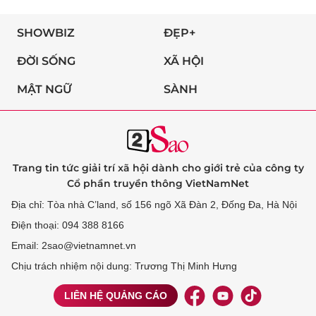
SHOWBIZ
ĐẸP+
ĐỜI SỐNG
XÃ HỘI
MẬT NGỮ
SÀNH
Trang tin tức giải trí xã hội dành cho giới trẻ của công ty
Cổ phần truyền thông VietNamNet
Địa chỉ: Tòa nhà C’land, số 156 ngõ Xã Đàn 2, Đống Đa, Hà Nội
Điện thoại: 094 388 8166
Email: 2sao@vietnamnet.vn
Chịu trách nhiệm nội dung: Trương Thị Minh Hưng
LIÊN HỆ QUẢNG CÁO