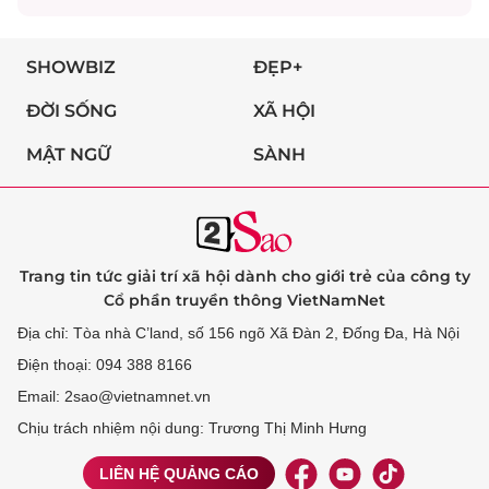
SHOWBIZ
ĐẸP+
ĐỜI SỐNG
XÃ HỘI
MẬT NGỮ
SÀNH
Trang tin tức giải trí xã hội dành cho giới trẻ của công ty
Cổ phần truyền thông VietNamNet
Địa chỉ: Tòa nhà C’land, số 156 ngõ Xã Đàn 2, Đống Đa, Hà Nội
Điện thoại: 094 388 8166
Email: 2sao@vietnamnet.vn
Chịu trách nhiệm nội dung: Trương Thị Minh Hưng
LIÊN HỆ QUẢNG CÁO