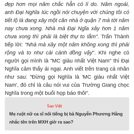
đẹp hơn mọi năm chắc hẳn có lí do. Năm ngoái,
anh Đại Nghĩa lúc ngồi nói chuyện với chúng tôi có
tiết lộ là đang xây một căn nhà ở quận 7 mà tới năm
nay chưa xong. Nhà mà Đại Ngĩa xây hơn 1 năm
chưa xong thì phải là biệt thự to lắm".
Trấn Thành
tiếp lời:
"Nhà mà xây một năm không xong thì phải
rộng và to như cái cánh đồng vậy
". Khi nghe có
người gọi mình là "MC giàu nhất Việt Nam" thì Đại
Nghĩa cảm thấy ái ngại. Anh viết trên trang cá nhân
như sau: "Đừng gọi Nghĩa là 'MC giàu nhất Việt
Nam', đó chỉ là câu nói vui của Trường Giang chọc
Nghĩa trong một buổi họp báo thôi".
Sao Việt
Mẹ ruột nữ ca sĩ nổi tiếng bị bà Nguyễn Phương Hằng
nhắc tên trên MXH giờ ra sao?