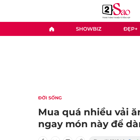
SHOWBIZ
ĐẸP+
ĐỜI SỐNG
Mua quá nhiều vải ăn
ngay món này để dà