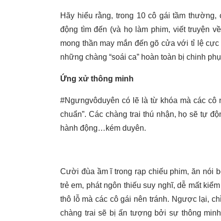
Hãy hiểu rằng, trong 10 cô gái tầm thường,
động tìm đến (và họ làm phim, viết truyện về
mong thần may mắn đến gõ cửa với tỉ lệ cực t
những chàng “soái ca” hoàn toàn bị chinh phụ
Ứng xử thông minh
#Ngưngvôduyên có lẽ là từ khóa mà các cô n
chuẩn”. Các chàng trai thú nhận, họ sẽ tự độ
hành động…kém duyên.
Cười đùa ầm ĩ trong rạp chiếu phim, ăn nói b
trẻ em, phát ngôn thiếu suy nghĩ, dễ mất kiểm
thô lỗ mà các cô gái nên tránh. Ngược lại, c
chàng trai sẽ bị ấn tượng bởi sự thông minh 