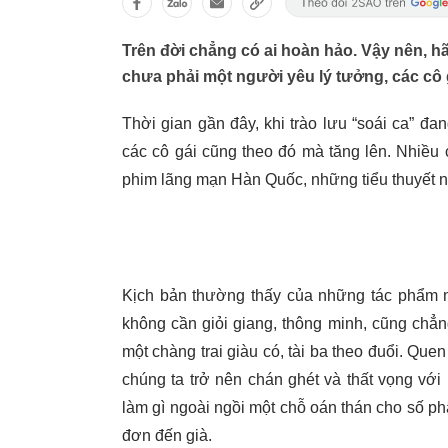
Trên đời chẳng có ai hoàn hảo. Vậy nên, 
chưa phải một người yêu lý tưởng, các cô 
Thời gian gần đây, khi trào lưu “soái ca” đ
các cô gái cũng theo đó mà tăng lên. Nhiều
phim lãng mạn Hàn Quốc, những tiểu thuyết ng
Kịch bản thường thấy của những tác phẩm 
không cần giỏi giang, thông minh, cũng chẳ
một chàng trai giàu có, tài ba theo đuổi. Quen
chúng ta trở nên chán ghét và thất vọng vớ
làm gì ngoài ngồi một chỗ oán thán cho số ph
đơn đến già.