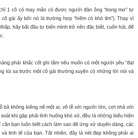
 chỉ 1 cô có may mắn có được người đàn ông “trong mơ” tự
 cô gái ấy bởi nó là trường hợp “hiếm có khó tìm”). Thay vì
hấp, hãy bắt đầu tự biến mình trở nên đặc biệt, cuốn hút, để
c.
àng phải khắc cốt ghi tâm nếu muốn có một người yêu “đạt
ng lùi xa trước một cô gái thường xuyên có những lời nói và
ỗ bã không kiêng nể một ai, vô lễ với người lớn, cợt nhả với
 soát khi gặp phải tình huống khó xử, đều là những biểu hiện
hỉ cần bạn luôn biết cách làm sao để ứng xử duyên dáng, các
và tinh tế của bạn. Tất nhiên, đây là nét đẹp không phải ai