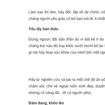
Làm sao thì làm, hãy độc lập về tài chính, 
chàng người yêu giàu có bỏ bạn mà đi, ít nhấ
Yêu lấy bản thân
Đừng ngược đãi bản thân dù vì bất kể lí do
chàng trai nào đó hay khóc sướt mướt bỏ ăn bỏ
gì mà hủy hoại sức khỏe của mình bởi một ngư
Hãy tự nghiên cứu và tạo ra một chế độ ăn uố
chăm sóc cho vẻ ngoài luôn xinh đẹp, duyên
những cô nàng đã…lỡ có người yêu).
Đảm đang, khéo léo