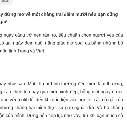
hãy dừng mơ về một chàng trai điểm mười nếu bạn cũng
gái!
ang ngày càng trở nên rầm rộ, tiêu chuẩn chọn người yêu của
 cô gái ngày đêm nuôi nấng giấc mơ soái ca bằng những bộ
ôn tình Trung và Việt.
này như sau: Một cô gái bình thường đến mức tầm thường,
ng cần khéo léo hay quá mức xinh đẹp, bỗng một ngày được
 dần với motif đó, đến khi đối diện với thực tế, các cô gái của
i những chàng trai mình thực sự gặp ngoài đời. Và họ chẳng
ận của mình! Đừng nên tiếp tục như vậy, trừ khi bạn muốn cô