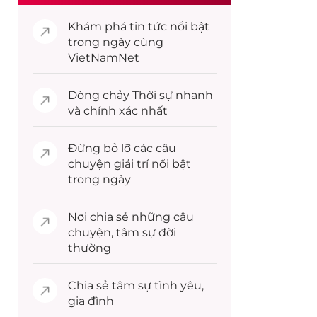
Khám phá
tin tức
nổi bật
trong ngày cùng
VietNamNet
Dòng chảy
Thời sự
nhanh
và chính xác nhất
Đừng bỏ lỡ các câu
chuyện
giải trí
nổi bật
trong ngày
Nơi chia sẻ những câu
chuyện,
tâm sự
đời
thường
Chia sẻ
tâm sự
tình yêu,
gia đình