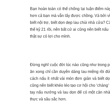
Bạn hoàn toàn có thể chống lại luận điểm nà
hơn cả bạn mà vẫn lấy được chồng. Và bởi vì b
biết nội trợ, biết dọn dẹp lau chùi nhà cửa? 
thế kỷ 21 rồi, nên bất cứ ai cũng nên biết nấ
thật sự có lợi cho mình.
Đừng nghĩ cuộc đời lúc nào cũng như trong p
ăn xong chỉ cần duyên dáng lau miệng rồi đứ
cách nấu ít nhất vài món đơn giản và biết d
cũng nên biết khéo léo tạo cơ hội cho ‘chàng’
tay nấu nướng và lau dọn để có một căn nhà
thực và sâu sắc hơn.