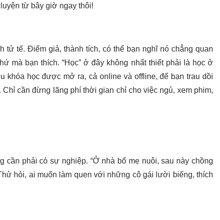
uyện từ bây giờ ngay thôi!
 tử tế. Điểm giả, thành tích, có thể bạn nghĩ nó chẳng quan
hứ mà bạn thích. “Học” ở đây không nhất thiết phải là học ở
ều khóa học được mở ra, cả online và offline, để bạn trau dồi
. Chỉ cần đừng lãng phí thời gian chỉ cho việc ngủ, xem phim,
ng cần phải có sự nghiệp. “Ở nhà bố mẹ nuôi, sau này chồng
. Thử hỏi, ai muốn làm quen với những cô gái lười biếng, thích