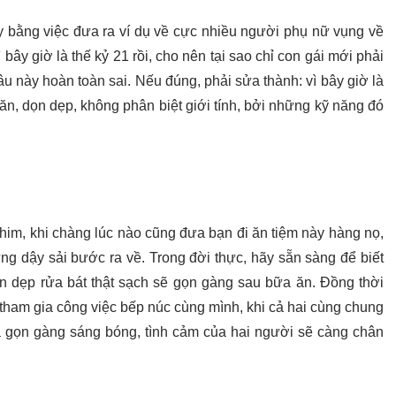
y bằng việc đưa ra ví dụ về cực nhiều người phụ nữ vụng về
ây giờ là thế kỷ 21 rồi, cho nên tại sao chỉ con gái mới phải
Câu này hoàn toàn sai. Nếu đúng, phải sửa thành: vì bây giờ là
u ăn, dọn dẹp, không phân biệt giới tính, bởi những kỹ năng đó
him, khi chàng lúc nào cũng đưa bạn đi ăn tiệm này hàng nọ,
ng dậy sải bước ra về. Trong đời thực, hãy sẵn sàng để biết
ọn dẹp rửa bát thật sạch sẽ gọn gàng sau bữa ăn. Đồng thời
 tham gia công việc bếp núc cùng mình, khi cả hai cùng chung
 gọn gàng sáng bóng, tình cảm của hai người sẽ càng chân