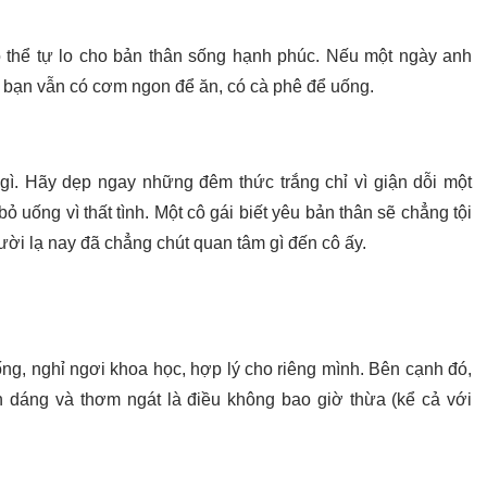
có thể tự lo cho bản thân sống hạnh phúc. Nếu một ngày anh
t bạn vẫn có cơm ngon để ăn, có cà phê để uống.
 gì. Hãy dẹp ngay những đêm thức trắng chỉ vì giận dỗi một
 uống vì thất tình. Một cô gái biết yêu bản thân sẽ chẳng tội
ời lạ nay đã chẳng chút quan tâm gì đến cô ấy.
ng, nghỉ ngơi khoa học, hợp lý cho riêng mình. Bên cạnh đó,
 dáng và thơm ngát là điều không bao giờ thừa (kể cả với