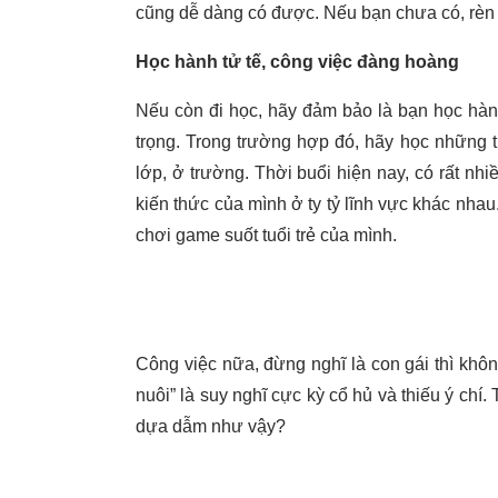
cũng dễ dàng có được. Nếu bạn chưa có, rèn l
Học hành tử tế, công việc đàng hoàng
Nếu còn đi học, hãy đảm bảo là bạn học hành
trọng. Trong trường hợp đó, hãy học những t
lớp, ở trường. Thời buổi hiện nay, có rất nhi
kiến thức của mình ở ty tỷ lĩnh vực khác nhau
chơi game suốt tuổi trẻ của mình.
Công việc nữa, đừng nghĩ là con gái thì khô
nuôi” là suy nghĩ cực kỳ cổ hủ và thiếu ý chí
dựa dẫm như vậy?