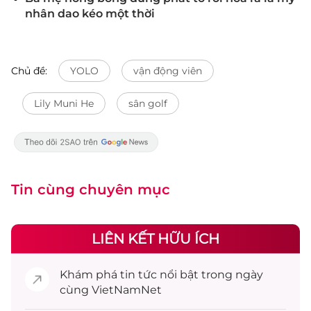
nhân dao kéo một thời
Chủ đề:
YOLO
vận động viên
Lily Muni He
sân golf
Tin cùng chuyên mục
LIÊN KẾT HỮU ÍCH
Khám phá
tin tức
nổi bật trong ngày
cùng VietNamNet