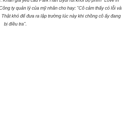
 Khán giả yêu cầu Park Han Byul rút khỏi bộ phim "Love in
ông ty quản lý của mỹ nhân cho hay: "Cô cảm thấy có lỗi và
 Thật khó để đưa ra lập trường lúc này khi chồng cô ấy đang
bị điều tra".