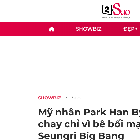
SHOWBIZ
ĐẸP+
Sao
SHOWBIZ
Mỹ nhân Park Han By
chay chỉ vì bê bối 
Seungri Big Bang