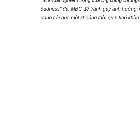
scandal nghiêm trọng của Big Bang Seungri.
Sadness" đài MBC để tránh gây ảnh hưởng. C
đang trải qua một khoảng thời gian khó khăn.