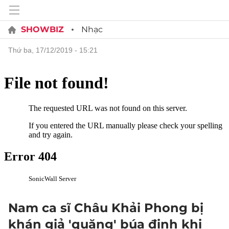
SHOWBIZ
Nhạc
thứ ba, 17/12/2019 - 15:21
Nam ca sĩ Châu Khải Phong bị
khán giả 'quăng' búa đinh khi