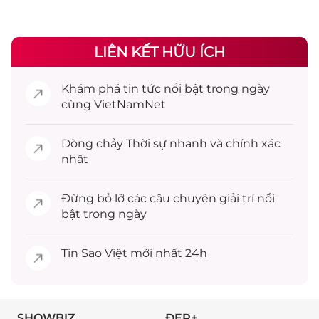
LIÊN KẾT HỮU ÍCH
Khám phá
tin tức
nổi bật trong ngày
cùng VietNamNet
Dòng chảy
Thời sự
nhanh và chính xác
nhất
Đừng bỏ lỡ các câu chuyện
giải trí
nổi
bật trong ngày
Tin
Sao Việt
mới nhất 24h
SHOWBIZ
ĐẸP+