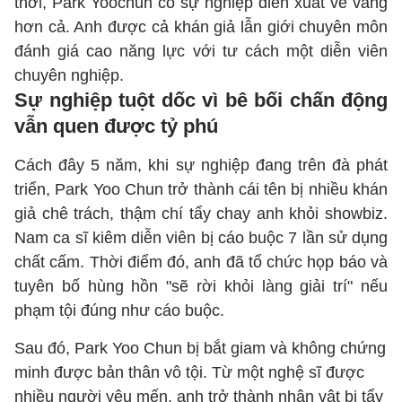
thời, Park Yoochun có sự nghiệp diễn xuất vẻ vang
hơn cả. Anh được cả khán giả lẫn giới chuyên môn
đánh giá cao năng lực với tư cách một diễn viên
chuyên nghiệp.
Sự nghiệp tuột dốc vì bê bối chấn động
vẫn quen được tỷ phú
Cách đây 5 năm, khi sự nghiệp đang trên đà phát
triển, Park Yoo Chun trở thành cái tên bị nhiều khán
giả chê trách, thậm chí tẩy chay anh khỏi showbiz.
Nam ca sĩ kiêm diễn viên bị cáo buộc 7 lần sử dụng
chất cấm. Thời điểm đó, anh đã tổ chức họp báo và
tuyên bố hùng hồn "sẽ rời khỏi làng giải trí" nếu
phạm tội đúng như cáo buộc.
Sau đó, Park Yoo Chun bị bắt giam và không chứng
minh được bản thân vô tội. Từ một nghệ sĩ được
nhiều người yêu mến, anh trở thành nhân vật bị tẩy