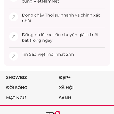
cùng VietNamNet
Dòng chảy
Thời sự
nhanh và chính xác
nhất
Đừng bỏ lỡ các câu chuyện
giải trí
nổi
bật trong ngày
Tin
Sao Việt
mới nhất 24h
SHOWBIZ
ĐẸP+
ĐỜI SỐNG
XÃ HỘI
MẬT NGỮ
SÀNH