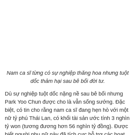
Nam ca sĩ từng có sự nghiệp thăng hoa nhưng tuột
dốc thảm hại sau bê bối đời tư.
Dù sự nghiệp tuột dốc nặng nề sau bê bối nhưng
Park Yoo Chun được cho là vẫn sống sướng. Đặc
biệt, có tin cho rằng nam ca sĩ đang hẹn hò với một
nữ tỷ phú Thái Lan, có khối tài sản ước tính 3 nghìn
tỷ won (tương đương hơn 56 nghìn tỷ đồng). Được
biết người phụ nữ này đã tích cực hỗ trợ các hoạt