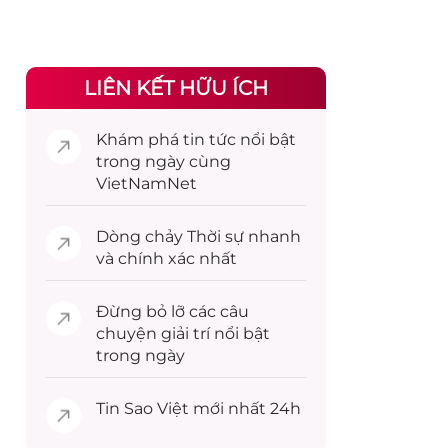
LIÊN KẾT HỮU ÍCH
Khám phá
tin tức
nổi bật
trong ngày cùng
VietNamNet
Dòng chảy
Thời sự
nhanh
và chính xác nhất
Đừng bỏ lỡ các câu
chuyện
giải trí
nổi bật
trong ngày
Tin
Sao Việt
mới nhất 24h