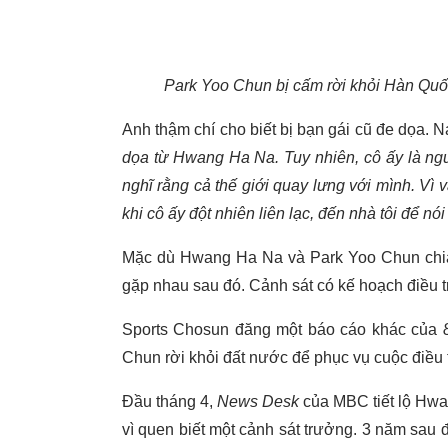
Park Yoo Chun bị cấm rời khỏi Hàn Quốc 
Anh thậm chí cho biết bị bạn gái cũ đe dọa. N
dọa từ Hwang Ha Na. Tuy nhiên, cô ấy là người
nghĩ rằng cả thế giới quay lưng với mình. Vì vậy
khi cô ấy đột nhiên liên lạc, đến nhà tôi để nó
Mặc dù Hwang Ha Na và Park Yoo Chun chia t
gặp nhau sau đó. Cảnh sát có kế hoạch điều tr
Sports Chosun đăng một báo cáo khác của
8
Chun rời khỏi đất nước để phục vụ cuộc điều tr
Đầu tháng 4,
News Desk
của MBC tiết lộ Hwa
vì quen biết một cảnh sát trưởng. 3 năm sau đó