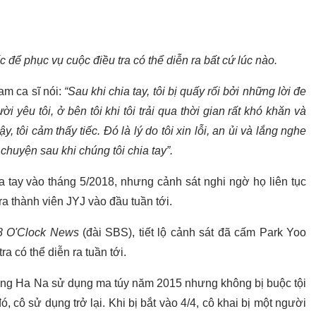
để phục vụ cuộc điều tra có thể diễn ra bất cứ lúc nào.
am ca sĩ nói:
“Sau khi chia tay, tôi bị quấy rối bởi những lời đe
 yêu tôi, ở bên tôi khi tôi trải qua thời gian rất khó khăn và
, tôi cảm thấy tiếc. Đó là lý do tôi xin lỗi, an ủi và lắng nghe
i chuyện sau khi chúng tôi chia tay”.
ay vào tháng 5/2018, nhưng cảnh sát nghi ngờ họ liên tục
a thành viên JYJ vào đầu tuần tới.
 O'Clock News
(đài SBS), tiết lộ cảnh sát đã cấm Park Yoo
a có thể diễn ra tuần tới.
ng Ha Na sử dụng ma túy năm 2015 nhưng không bị buộc tội
, cô sử dụng trở lại. Khi bị bắt vào 4/4, cô khai bị một người