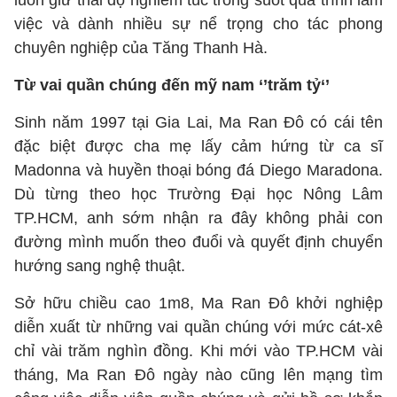
luôn giữ thái độ nghiêm túc trong suốt quá trình làm
việc và dành nhiều sự nể trọng cho tác phong
chuyên nghiệp của Tăng Thanh Hà.
Từ vai quần chúng đến mỹ nam ‘’trăm tỷ‘’
Sinh năm 1997 tại Gia Lai, Ma Ran Đô có cái tên
đặc biệt được cha mẹ lấy cảm hứng từ ca sĩ
Madonna và huyền thoại bóng đá Diego Maradona.
Dù từng theo học Trường Đại học Nông Lâm
TP.HCM, anh sớm nhận ra đây không phải con
đường mình muốn theo đuổi và quyết định chuyển
hướng sang nghệ thuật.
Sở hữu chiều cao 1m8, Ma Ran Đô khởi nghiệp
diễn xuất từ những vai quần chúng với mức cát-xê
chỉ vài trăm nghìn đồng. Khi mới vào TP.HCM vài
tháng, Ma Ran Đô ngày nào cũng lên mạng tìm