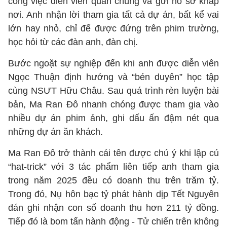
công việc diễn viên quần chúng và gửi hồ sơ khắp
nơi. Anh nhận lời tham gia tất cả dự án, bất kể vai
lớn hay nhỏ, chỉ để được đứng trên phim trường,
học hỏi từ các đàn anh, đàn chị.
Bước ngoặt sự nghiệp đến khi anh được diễn viên
Ngọc Thuận định hướng và “bén duyên” học tập
cùng NSƯT Hữu Châu. Sau quá trình rèn luyện bài
bản, Ma Ran Đô nhanh chóng được tham gia vào
nhiều dự án phim ảnh, ghi dấu ấn đậm nét qua
những dự án ăn khách.
Ma Ran Đô trở thành cái tên được chú ý khi lập cú
“hat-trick” với 3 tác phẩm liên tiếp anh tham gia
trong năm 2025 đều có doanh thu trên trăm tỷ.
Trong đó, Nụ hôn bạc tỷ phát hành dịp Tết Nguyên
đán ghi nhận con số doanh thu hơn 211 tỷ đồng.
Tiếp đó là bom tấn hành động - Tử chiến trên không