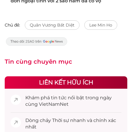
đồn ngoại tình với 2 sao nam đã có vợ
Chủ đề:
Quân Vương Bất Diệt
Lee Min Ho
Tin cùng chuyên mục
LIÊN KẾT HỮU ÍCH
Khám phá
tin tức
nổi bật trong ngày
cùng VietNamNet
Dòng chảy
Thời sự
nhanh và chính xác
nhất