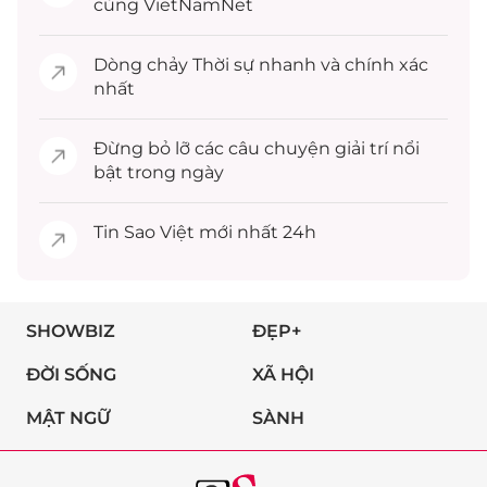
cùng VietNamNet
Dòng chảy
Thời sự
nhanh và chính xác
nhất
Đừng bỏ lỡ các câu chuyện
giải trí
nổi
bật trong ngày
Tin
Sao Việt
mới nhất 24h
SHOWBIZ
ĐẸP+
ĐỜI SỐNG
XÃ HỘI
MẬT NGỮ
SÀNH