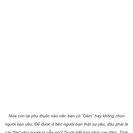
Nửa còn lại phụ thuộc vào việc bạn có "Dám" hay không chọn
người bạn yêu. Để được ở bên người bạn thật sự yêu, đâu phải là
cái "Nợ" như người ta vẫn nói? Trước hết bạn phải can đảm. Tình