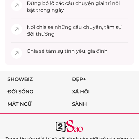
Đừng bỏ lỡ các câu chuyện
giải trí
nổi
bật trong ngày
Nơi chia sẻ những câu chuyện,
tâm sự
đời thường
Chia sẻ
tâm sự
tình yêu, gia đình
SHOWBIZ
ĐẸP+
ĐỜI SỐNG
XÃ HỘI
MẬT NGỮ
SÀNH
Trang tin tức giải trí xã hội dành cho giới trẻ của công ty