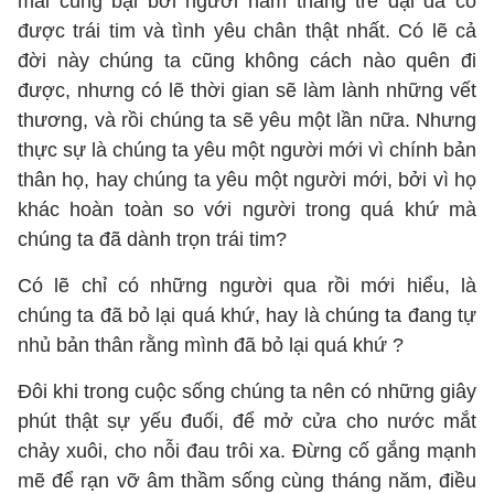
mãi cũng bại bởi người năm tháng trẻ dại đã có
được trái tim và tình yêu chân thật nhất. Có lẽ cả
đời này chúng ta cũng không cách nào quên đi
được, nhưng có lẽ thời gian sẽ làm lành những vết
thương, và rồi chúng ta sẽ yêu một lần nữa. Nhưng
thực sự là chúng ta yêu một người mới vì chính bản
thân họ, hay chúng ta yêu một người mới, bởi vì họ
khác hoàn toàn so với người trong quá khứ mà
chúng ta đã dành trọn trái tim?
Có lẽ chỉ có những người qua rồi mới hiểu, là
chúng ta đã bỏ lại quá khứ, hay là chúng ta đang tự
nhủ bản thân rằng mình đã bỏ lại quá khứ ?
Đôi khi trong cuộc sống chúng ta nên có những giây
phút thật sự yếu đuối, để mở cửa cho nước mắt
chảy xuôi, cho nỗi đau trôi xa. Đừng cố gắng mạnh
mẽ để rạn vỡ âm thầm sống cùng tháng năm, điều