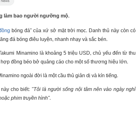
ộng làm bao người ngưỡng mộ.
đồng
bóng đá" của xứ sở mặt trời mọc. Danh thủ này còn có
năng đá bóng điêu luyện, nhanh nhạy và sắc bén.
ủa Takumi Minamino là khoảng 5 triệu USD, chủ yếu đến từ thu
số hợp đồng béo bở quảng cáo cho một số thương hiệu lớn.
inamino ngoài đời là một cầu thủ giản dị và kín tiếng.
 này cho biết:
"Tôi là người sống nội tâm nên vào ngày nghỉ
hoặc phim truyền hình".