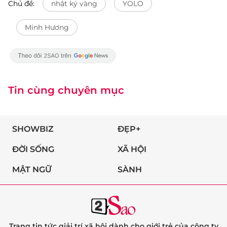
Chủ đề:
nhật ký vàng
YOLO
Minh Hương
Tin cùng chuyên mục
SHOWBIZ
ĐẸP+
ĐỜI SỐNG
XÃ HỘI
MẬT NGỮ
SÀNH
Trang tin tức giải trí xã hội dành cho giới trẻ của công ty