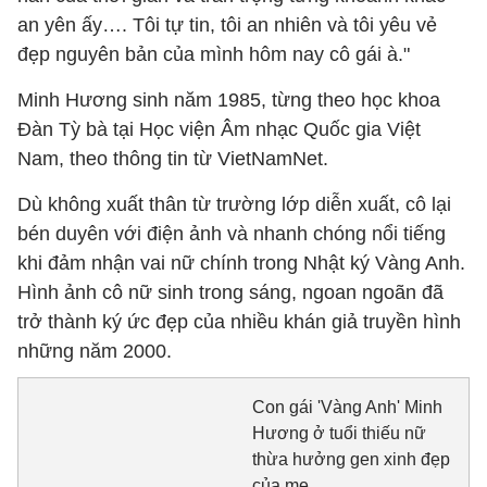
an yên ấy…. Tôi tự tin, tôi an nhiên và tôi yêu vẻ
đẹp nguyên bản của mình hôm nay cô gái à."
Minh Hương sinh năm 1985, từng theo học khoa
Đàn Tỳ bà tại Học viện Âm nhạc Quốc gia Việt
Nam, theo thông tin từ VietNamNet.
Dù không xuất thân từ trường lớp diễn xuất, cô lại
bén duyên với điện ảnh và nhanh chóng nổi tiếng
khi đảm nhận vai nữ chính trong Nhật ký Vàng Anh.
Hình ảnh cô nữ sinh trong sáng, ngoan ngoãn đã
trở thành ký ức đẹp của nhiều khán giả truyền hình
những năm 2000.
Con gái 'Vàng Anh' Minh
Hương ở tuổi thiếu nữ
thừa hưởng gen xinh đẹp
của mẹ