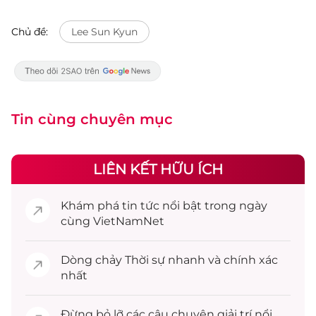
Chủ đề:
Lee Sun Kyun
Tin cùng chuyên mục
LIÊN KẾT HỮU ÍCH
Khám phá
tin tức
nổi bật trong ngày
cùng VietNamNet
Dòng chảy
Thời sự
nhanh và chính xác
nhất
Đừng bỏ lỡ các câu chuyện
giải trí
nổi