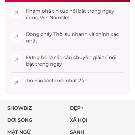
Khám phá
tin tức
nổi bật trong ngày
cùng VietNamNet
Dòng chảy
Thời sự
nhanh và chính xác
nhất
Đừng bỏ lỡ các câu chuyện
giải trí
nổi
bật trong ngày
Tin
Sao Việt
mới nhất 24h
SHOWBIZ
ĐẸP+
ĐỜI SỐNG
XÃ HỘI
MẬT NGỮ
SÀNH