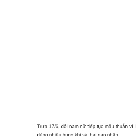
Trưa 17/6, đôi nam nữ tiếp tục mâu thuẫn vì
dùng nhiều hung khí sát hại nạn nhân.