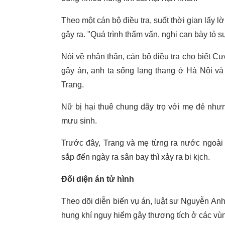
Theo một cán bộ điều tra, suốt thời gian lấy l
gây ra. "Quá trình thẩm vấn, nghi can bày tỏ sự
Nói về nhân thân, cán bộ điều tra cho biết C
gây án, anh ta sống lang thang ở Hà Nội và
Trang.
Nữ bị hại thuê chung dãy trọ với mẹ đẻ như
mưu sinh.
Trước đây, Trang và mẹ từng ra nước ngoài 
sắp đến ngày ra sân bay thì xảy ra bi kịch.
Đối diện án tử hình
Theo dõi diễn biến vụ án, luật sư Nguyễn An
hung khí nguy hiểm gây thương tích ở các vùn