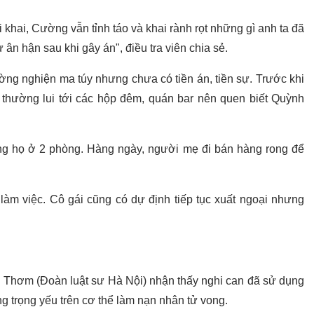
ời khai, Cường vẫn tỉnh táo và khai rành rọt những gì anh ta đã
 ân hận sau khi gây án", điều tra viên chia sẻ.
ường nghiện ma túy nhưng chưa có tiền án, tiền sự. Trước khi
 thường lui tới các hộp đêm, quán bar nên quen biết Quỳnh
ng họ ở 2 phòng. Hàng ngày, người mẹ đi bán hàng rong để
làm việc. Cô gái cũng có dự định tiếp tục xuất ngoại nhưng
h Thơm (Đoàn luật sư Hà Nội) nhận thấy nghi can đã sử dụng
g trọng yếu trên cơ thể làm nạn nhân tử vong.