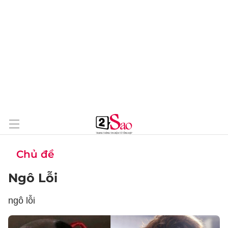
Chủ đề
Ngô Lỗi
ngô lỗi