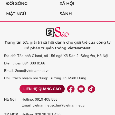
ĐỜI SỐNG
XÃ HỘI
MẬT NGỮ
SÀNH
Trang tin tức giải trí xã hội dành cho giới trẻ của công ty
Cổ phần truyền thông VietNamNet
Địa chỉ: Tòa nhà C’land, số 156 ngõ Xã Đàn 2, Đống Đa, Hà Nội
Điện thoại: 094 388 8166
Email: 2sao@vietnamnet.vn
Chịu trách nhiệm nội dung: Trương Thị Minh Hưng
LIÊN HỆ QUẢNG CÁO
Hà Nội
Hotline:
0919 405 885
Email: vietnamnetjsc.hn@vietnamnet.vn
TP. HCM
Hotline:
028 38 181 436