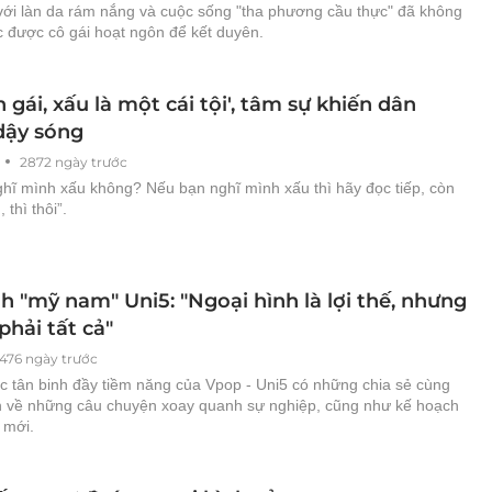
 với làn da rám nắng và cuộc sống "tha phương cầu thực" đã không
c được cô gái hoạt ngôn để kết duyên.
n gái, xấu là một cái tội', tâm sự khiến dân
ậy sóng
2872 ngày trước
ghĩ mình xấu không? Nếu bạn nghĩ mình xấu thì hãy đọc tiếp, còn
 thì thôi”.
h "mỹ nam" Uni5: "Ngoại hình là lợi thế, nhưng
hải tất cả"
476 ngày trước
 tân binh đầy tiềm năng của Vpop - Uni5 có những chia sẻ cùng
 về những câu chuyện xoay quanh sự nghiệp, cũng như kế hoạch
 mới.