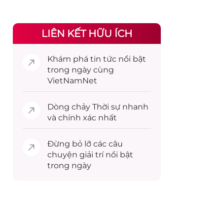
LIÊN KẾT HỮU ÍCH
Khám phá
tin tức
nổi bật
trong ngày cùng
VietNamNet
Dòng chảy
Thời sự
nhanh
và chính xác nhất
Đừng bỏ lỡ các câu
chuyện
giải trí
nổi bật
trong ngày