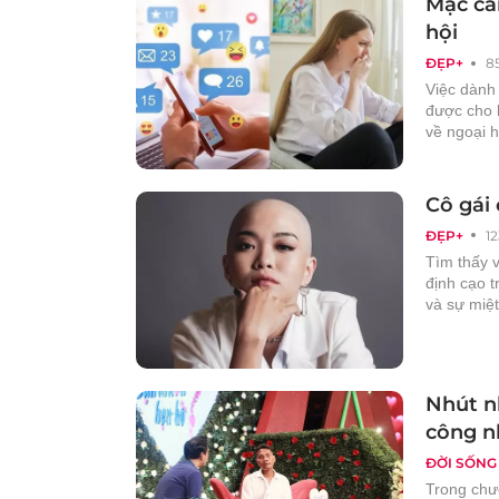
Mặc cả
hội
ĐẸP+
8
Việc dành
được cho 
về ngoại 
Cô gái
ĐẸP+
1
Tìm thấy v
định cạo t
và sự miệt
Nhút n
công nh
ĐỜI SỐNG
Trong chư