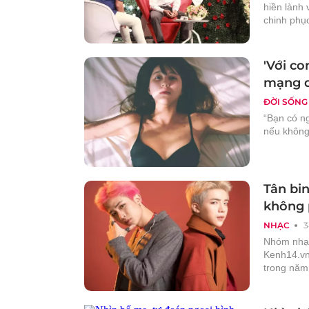
hiền lành
chinh phụ
'Với co
mạng d
ĐỜI SỐNG
“Bạn có n
nếu không,
Tân bin
không p
NHẠC
3
Nhóm nhạc
Kenh14.vn
trong năm