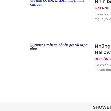
Nhìn b
MẬT NGỮ
Khoa học h
mẹ, dựa và
Những 
Hallow
ĐỜI SỐNG
Có chiếc x
lọt vào da
SHOWBI