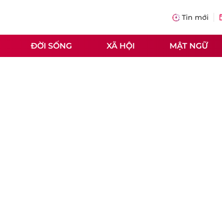
Tin mới
ĐỜI SỐNG
XÃ HỘI
MẬT NGỮ