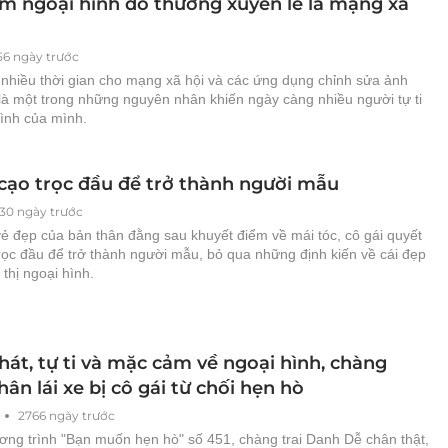
m ngoại hình do thường xuyên lê la mạng xã
56 ngày trước
 nhiều thời gian cho mạng xã hội và các ứng dụng chỉnh sửa ảnh
là một trong những nguyên nhân khiến ngày càng nhiều người tự ti
hình của mình.
 cạo trọc đầu để trở thành người mẫu
230 ngày trước
ẻ đẹp của bản thân đằng sau khuyết điểm về mái tóc, cô gái quyết
rọc đầu để trở thành người mẫu, bỏ qua những định kiến về cái đẹp
 thị ngoại hình.
hát, tự ti và mặc cảm về ngoại hình, chàng
ân lái xe bị cô gái từ chối hẹn hò
2766 ngày trước
ơng trình "Bạn muốn hẹn hò" số 451, chàng trai Danh Dễ chân thật,