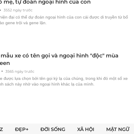
ố mẹ, tự đoán ngoại hình của con
3552 ngày trước
iện đại có thể dự đoán ngoại hình của con cái được di truyền từ bố
o gene trội và gene lặn.
mẫu xe có tên gọi và ngoại hình "độc" mùa
een
3565 ngày trước
e được lựa chọn bởi tên gọi kỳ lạ của chúng, trong khi đó một số xe
nh sách này nhờ vào ngoại hình khác lạ của mình.
Z
ĐẸP+
ĐỜI SỐNG
XÃ HỘI
MẬT NGỮ