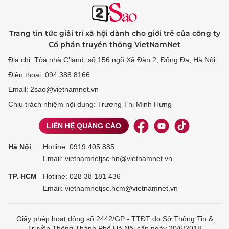
Trang tin tức giải trí xã hội dành cho giới trẻ của công ty
Cổ phần truyền thông VietNamNet
Địa chỉ: Tòa nhà C’land, số 156 ngõ Xã Đàn 2, Đống Đa, Hà Nội
Điện thoại: 094 388 8166
Email: 2sao@vietnamnet.vn
Chịu trách nhiệm nội dung: Trương Thị Minh Hưng
LIÊN HỆ QUẢNG CÁO
Hà Nội
Hotline:
0919 405 885
Email: vietnamnetjsc.hn@vietnamnet.vn
TP. HCM
Hotline:
028 38 181 436
Email: vietnamnetjsc.hcm@vietnamnet.vn
Giấy phép hoạt động số 2442/GP - TTĐT do Sở Thông Tin &
Truyền Thông Thành Phố Hà Nội cấp ngày 20/6/2018