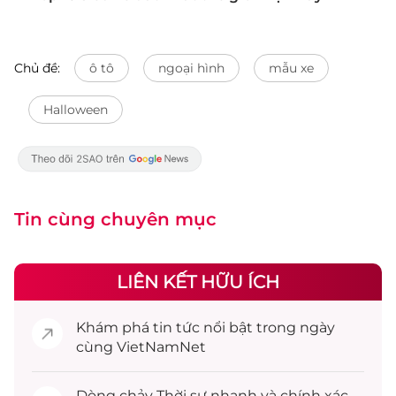
Chủ đề:
ô tô
ngoại hình
mẫu xe
Halloween
Tin cùng chuyên mục
LIÊN KẾT HỮU ÍCH
Khám phá
tin tức
nổi bật trong ngày
cùng VietNamNet
Dòng chảy
Thời sự
nhanh và chính xác