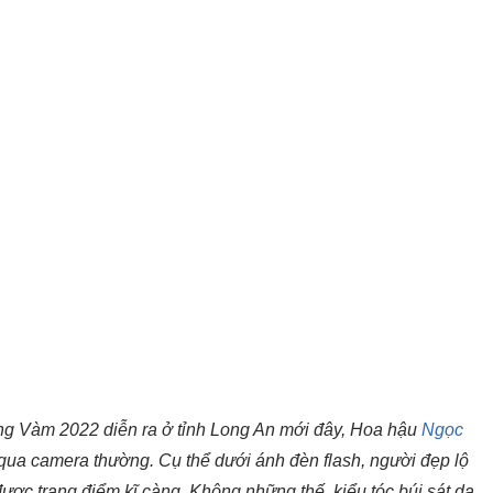
ng Vàm 2022 diễn ra ở tỉnh Long An mới đây, Hoa hậu
Ngọc
qua camera thường. Cụ thể dưới ánh đèn flash, người đẹp lộ
ợc trang điểm kĩ càng. Không những thế, kiểu tóc búi sát da