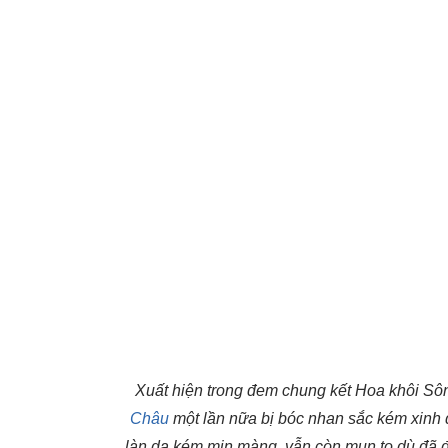
Xuất hiện trong đem chung kết Hoa khôi Sô
Châu
một lần nữa bị bóc nhan sắc kém xinh 
làn da kém mịn màng, vẫn còn mụn to dù đã đư