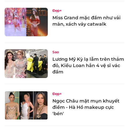
Đẹp+
Miss Grand mặc đầm như vải
màn, xách váy catwalk
Sao
Lương Mỹ Kỳ lạ lẫm trên thảm
đỏ, Kiều Loan hẳn 4 vệ sĩ vác
đầm
Đẹp+
Ngọc Châu mặt mụn khuyết
điểm - Hà Hồ makeup cực
'bén'