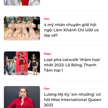
Sao
4 mỹ nhân chuyển giới hội
ngộ: Lâm Khánh Chi U50 có
lép vế?
Đẹp+
Loạt pha catwalk 'thảm họa'
nhất 2022: Lê Bống, Thanh
Tâm top 1
Sao
Lương Mỹ Kỳ 'xin nhường' cơ
hội Miss International Queen
2023