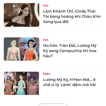
Sao
Lâm Khánh Chi, Cindy Thái
Tài bàng hoàng khi Châu Kim
Sang qua đời
Sao
Hú hồn: Trân Đài, Lương Mỹ
Kỳ sang Campuchia thi hoa
hậu?
Đẹp+
Lương Mỹ Kỳ, H'Hen Niê... ê
chề vì lộ 'cánh' đẫm mồ hôi