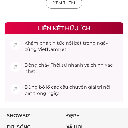
XEM THÊM
LIÊN KẾT HỮU ÍCH
Khám phá
tin tức
nổi bật trong ngày
cùng VietNamNet
Dòng chảy
Thời sự
nhanh và chính xác
nhất
Đừng bỏ lỡ các câu chuyện
giải trí
nổi
bật trong ngày
SHOWBIZ
ĐẸP+
ĐỜI SỐNG
XÃ HỘI