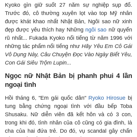
Kyoko gìn giữ suốt 27 năm sự nghiệp sụp đổ.
Trước đó, cô thường xuyên lọt vào top Mỹ nhân
được khát khao nhất Nhật Bản, Ngôi sao nữ xinh
đẹp được yêu thích hay Những
ngôi sao
nữ quyến
rũ nhất... Fukada Kyoko nổi tiếng từ năm 1996 với
những tác phẩm nổi tiếng như
Hãy Yêu Em Cô Gái
Vô Dụng Này, Câu Chuyện Đọc Vào Ngày Biết Yêu,
Con Gái Siêu Trộm Lupin...
Ngọc nữ Nhật Bản bị phanh phui 4 lần
ngoại tình
Hồi tháng 6, "Em gái quốc dân"
Ryoko Hirosue
bị
tung bằng chứng ngoại tình với đầu bếp Toba
Shusaku. Nữ diễn viên đã kết hôn và có 3 con,
trong khi đó, tình nhân của cô cũng có gia đình, là
cha của hai đứa trẻ. Do đó, vụ scandal gây chấn