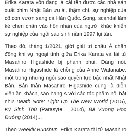
Erika Karata vốn đang là cái tên được các nhà sản
xuất phim Nhật Bản ưu ái, thậm chí, sự nghiệp của
cô còn vươn sang cả Hàn Quốc. Song, scandal làm
kẻ chen chân vào hôn nhân của người khác khiến
sự nghiệp của ngôi sao sinh năm 1997 lụi tàn.
Theo đó, tháng 1/2021, giới giải trí châu Á chấn
động khi vụ ngoại tình giữa Erika Karata và tài tử
Masahiro Higashide bị phanh phui. Đáng nói,
Masahiro Higashide là chồng của Anne Watanabe,
một trong những ngôi sao quyền lực bậc nhất Nhật
Bản. Bản thân Masahiro Higashide cũng là diễn
viên ăn khách, sao hạng A với các tác phẩm nổi bật
như
Death Note: Light Up The New World
(2015),
Ký Sinh Thú
(Parasyte - 2014),
Bá Vương Học
Đường
(2014)...
Theo
Weekly Bunshun
, Erika Karata tài tử Masahiro