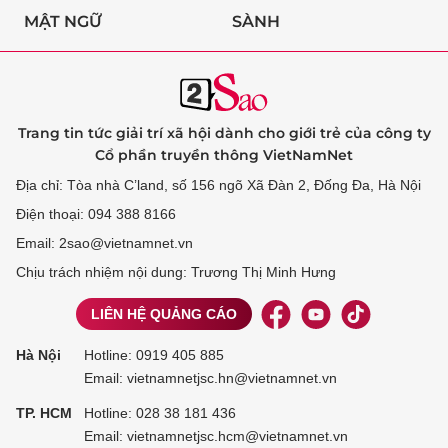
MẬT NGỮ
SÀNH
Trang tin tức giải trí xã hội dành cho giới trẻ của công ty
Cổ phần truyền thông VietNamNet
Địa chỉ: Tòa nhà C’land, số 156 ngõ Xã Đàn 2, Đống Đa, Hà Nội
Điện thoại: 094 388 8166
Email: 2sao@vietnamnet.vn
Chịu trách nhiệm nội dung: Trương Thị Minh Hưng
LIÊN HỆ QUẢNG CÁO
Hà Nội
Hotline:
0919 405 885
Email: vietnamnetjsc.hn@vietnamnet.vn
TP. HCM
Hotline:
028 38 181 436
Email: vietnamnetjsc.hcm@vietnamnet.vn