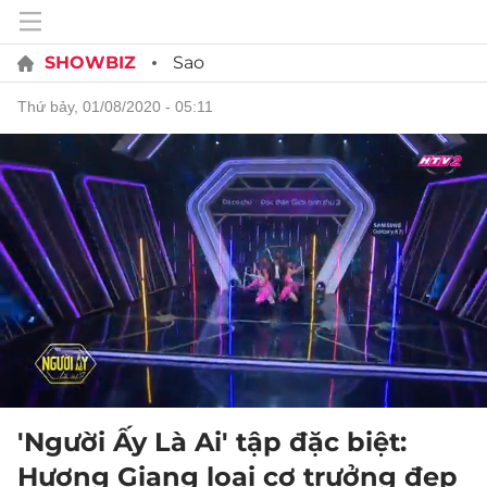
SHOWBIZ
Sao
thứ bảy, 01/08/2020 - 05:11
'Người Ấy Là Ai' tập đặc biệt:
Hương Giang loại cơ trưởng đẹp