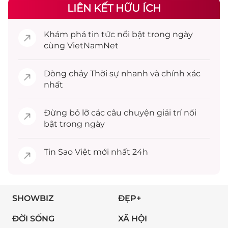
LIÊN KẾT HỮU ÍCH
Khám phá
tin tức
nổi bật trong ngày
cùng VietNamNet
Dòng chảy
Thời sự
nhanh và chính xác
nhất
Đừng bỏ lỡ các câu chuyện
giải trí
nổi
bật trong ngày
Tin
Sao Việt
mới nhất 24h
SHOWBIZ
ĐẸP+
ĐỜI SỐNG
XÃ HỘI