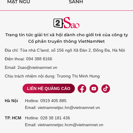
MẬT NGỮ
SÀNH
Trang tin tức giải trí xã hội dành cho giới trẻ của công ty
Cổ phần truyền thông VietNamNet
Địa chỉ: Tòa nhà C’land, số 156 ngõ Xã Đàn 2, Đống Đa, Hà Nội
Điện thoại: 094 388 8166
Email: 2sao@vietnamnet.vn
Chịu trách nhiệm nội dung: Trương Thị Minh Hưng
LIÊN HỆ QUẢNG CÁO
Hà Nội
Hotline:
0919 405 885
Email: vietnamnetjsc.hn@vietnamnet.vn
TP. HCM
Hotline:
028 38 181 436
Email: vietnamnetjsc.hcm@vietnamnet.vn