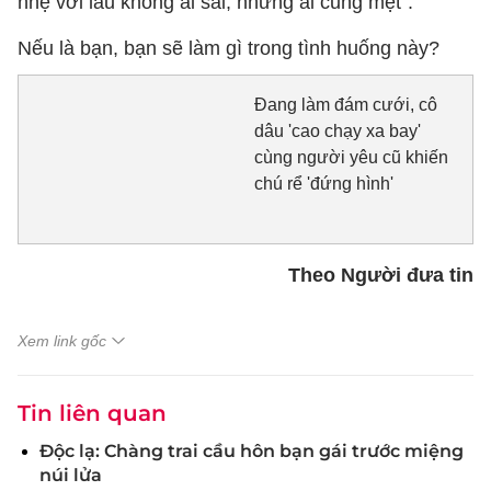
nhẹ với lẩu không ai sai, nhưng ai cũng mệt”.
Nếu là bạn, bạn sẽ làm gì trong tình huống này?
Đang làm đám cưới, cô
dâu 'cao chạy xa bay'
cùng người yêu cũ khiến
chú rể 'đứng hình'
Theo Người đưa tin
Xem link gốc
Tin liên quan
Độc lạ: Chàng trai cầu hôn bạn gái trước miệng
núi lửa