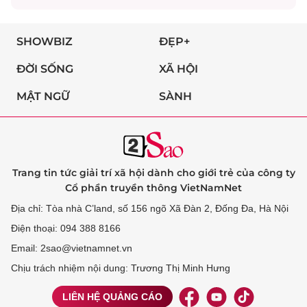
SHOWBIZ
ĐẸP+
ĐỜI SỐNG
XÃ HỘI
MẬT NGỮ
SÀNH
Trang tin tức giải trí xã hội dành cho giới trẻ của công ty
Cổ phần truyền thông VietNamNet
Địa chỉ: Tòa nhà C’land, số 156 ngõ Xã Đàn 2, Đống Đa, Hà Nội
Điện thoại: 094 388 8166
Email: 2sao@vietnamnet.vn
Chịu trách nhiệm nội dung: Trương Thị Minh Hưng
LIÊN HỆ QUẢNG CÁO