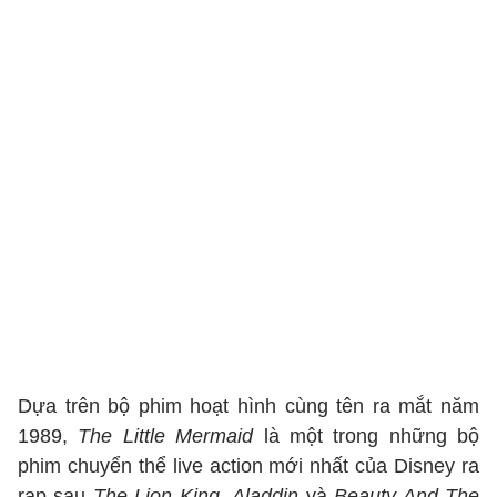
Dựa trên bộ phim hoạt hình cùng tên ra mắt năm
1989,
The Little Mermaid
là một trong những bộ
phim chuyển thể live action mới nhất của Disney ra
rạp sau
The Lion King
,
Aladdin
và
Beauty And The