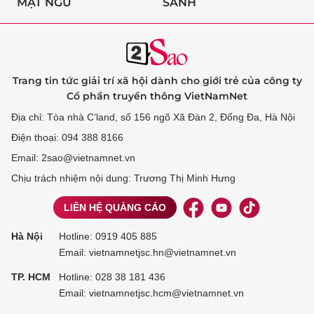
MẬT NGỮ
SÀNH
Trang tin tức giải trí xã hội dành cho giới trẻ của công ty
Cổ phần truyền thông VietNamNet
Địa chỉ: Tòa nhà C’land, số 156 ngõ Xã Đàn 2, Đống Đa, Hà Nội
Điện thoại: 094 388 8166
Email: 2sao@vietnamnet.vn
Chịu trách nhiệm nội dung: Trương Thị Minh Hưng
LIÊN HỆ QUẢNG CÁO
Hà Nội
Hotline:
0919 405 885
Email: vietnamnetjsc.hn@vietnamnet.vn
TP. HCM
Hotline:
028 38 181 436
Email: vietnamnetjsc.hcm@vietnamnet.vn